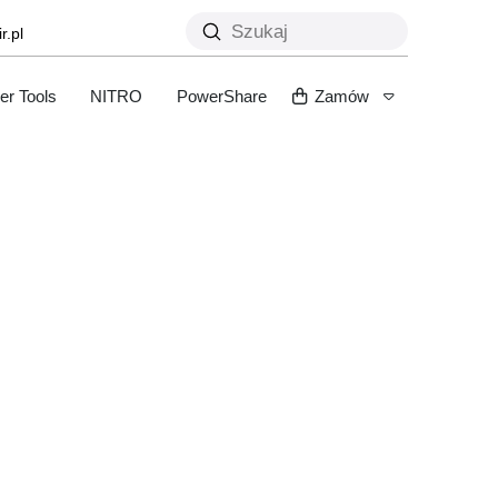
Submit
r.pl
Search
er Tools
NITRO
PowerShare
Zamów