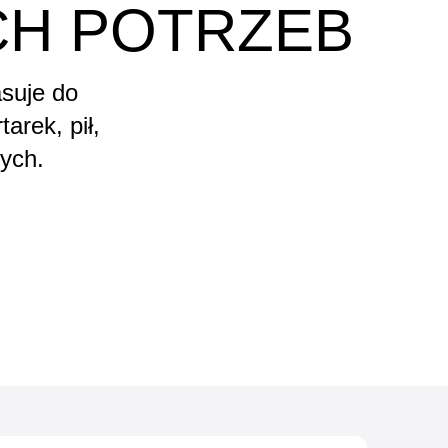
CH POTRZEB
suje do
rek, pił,
ych.