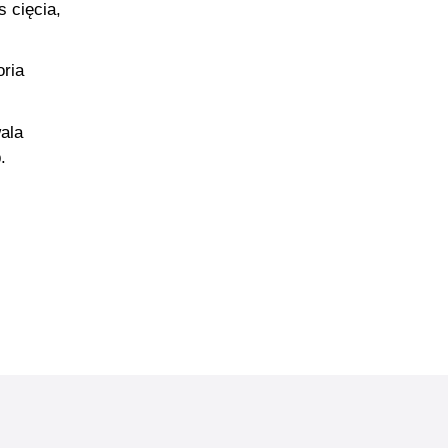
 cięcia,
ria
wala
.