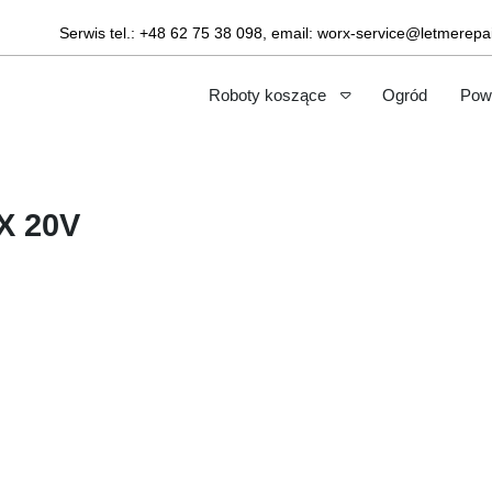
Serwis tel.:
+48 62 75 38 098
, email:
worx-service@letmerepai
Roboty koszące
Ogród
Pow
X 20V