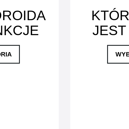
DROIDA
KTÓR
NKCJE
JEST
RIA
WYB