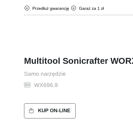
Przedłuż gwarancję
Garaż za 1 zł
Multitool Sonicrafter WOR
Samo narzędzie
WX696.9
KUP ON-LINE