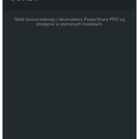
Silnik bezszczotkowy i akumulatory PowerShare PRO są
dostępne w wybranych modelach.