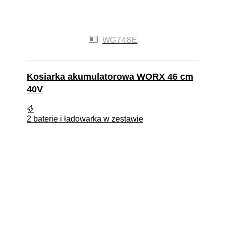
WG748E
Kosiarka akumulatorowa WORX 46 cm
40V
2 baterie i ładowarka w zestawie