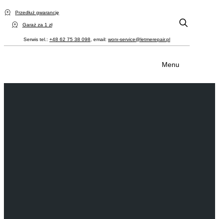
Przedłuż gwarancję
Garaż za 1 zł
Serwis tel.:
+48 62 75 38 098
, email:
worx-service@letmerepair.pl
Menu