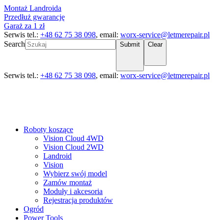
Montaż Landroida
Przedłuż gwarancję
Garaż za 1 zł
Serwis tel.:
+48 62 75 38 098
, email:
worx-service@letmerepair.pl
Search
Submit
Clear
Serwis tel.:
+48 62 75 38 098
, email:
worx-service@letmerepair.pl
Roboty koszące
Vision Cloud 4WD
Vision Cloud 2WD
Landroid
Vision
Wybierz swój model
Zamów montaż
Moduły i akcesoria
Rejestracja produktów
Ogród
Power Tools