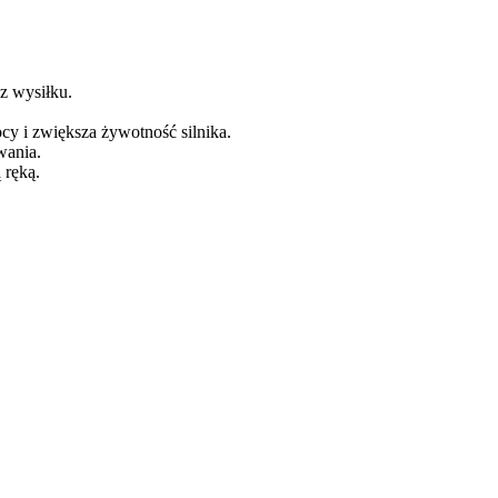
ez wysiłku.
cy i zwiększa żywotność silnika.
wania.
 ręką.