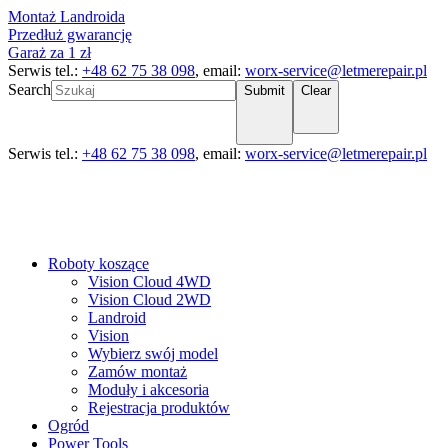
Montaż Landroida
Przedłuż gwarancję
Garaż za 1 zł
Serwis tel.:
+48 62 75 38 098
, email:
worx-service@letmerepair.pl
Search
Submit
Clear
Serwis tel.:
+48 62 75 38 098
, email:
worx-service@letmerepair.pl
Roboty koszące
Vision Cloud 4WD
Vision Cloud 2WD
Landroid
Vision
Wybierz swój model
Zamów montaż
Moduły i akcesoria
Rejestracja produktów
Ogród
Power Tools