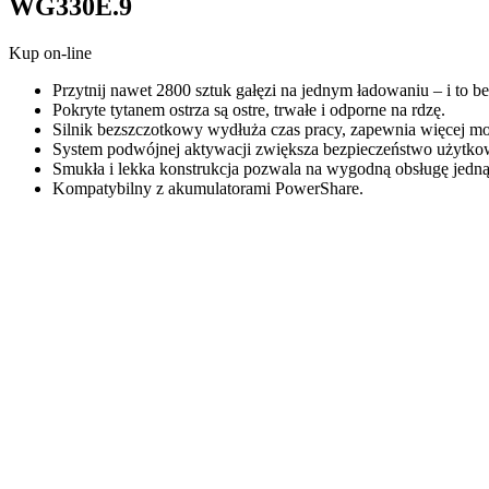
WG330E.9
Kup on-line
Przytnij nawet 2800 sztuk gałęzi na jednym ładowaniu – i to b
Pokryte tytanem ostrza są ostre, trwałe i odporne na rdzę.
Silnik bezszczotkowy wydłuża czas pracy, zapewnia więcej mo
System podwójnej aktywacji zwiększa bezpieczeństwo użytko
Smukła i lekka konstrukcja pozwala na wygodną obsługę jedną
Kompatybilny z akumulatorami PowerShare.