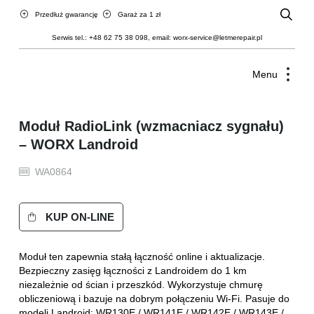
Przedłuż gwarancję
Garaż za 1 zł
Serwis tel.:
+48 62 75 38 098
, email:
worx-service@letmerepair.pl
Menu
Moduł RadioLink (wzmacniacz sygnału)
– WORX Landroid
WA0864
KUP ON-LINE
Moduł ten zapewnia stałą łączność online i aktualizacje.
Bezpieczny zasięg łączności z Landroidem do 1 km
niezależnie od ścian i przeszkód. Wykorzystuje chmurę
obliczeniową i bazuje na dobrym połączeniu Wi-Fi. Pasuje do
modeli Landroid: WR130E / WR141E / WR142E / WR143E /