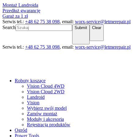
Montaż Landroida
Przedłuż gwarancję
Garaż za 1 zł
Serwis tel.:
+48 62 75 38 098
, email:
worx-service@letmerepair.pl
Search
Submit
Clear
Serwis tel.:
+48 62 75 38 098
, email:
worx-service@letmerepair.pl
Roboty koszące
Vision Cloud 4WD
Vision Cloud 2WD
Landroid
Vision
Wybierz swój model
Zamów montaż
Moduły i akcesoria
Rejestracja produktów
Ogród
Power Tools