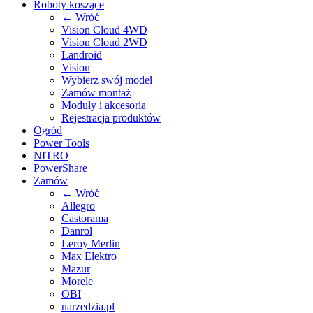
Roboty koszące
← Wróć
Vision Cloud 4WD
Vision Cloud 2WD
Landroid
Vision
Wybierz swój model
Zamów montaż
Moduły i akcesoria
Rejestracja produktów
Ogród
Power Tools
NITRO
PowerShare
Zamów
← Wróć
Allegro
Castorama
Danrol
Leroy Merlin
Max Elektro
Mazur
Morele
OBI
narzedzia.pl