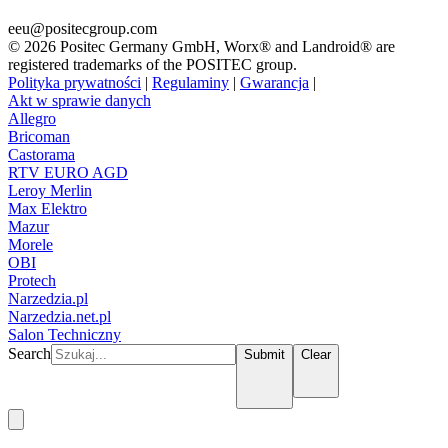
eeu@positecgroup.com
© 2026 Positec Germany GmbH, Worx® and Landroid® are
registered trademarks of the POSITEC group.
Polityka prywatności
|
Regulaminy
|
Gwarancja
|
Akt w sprawie danych
Allegro
Bricoman
Castorama
RTV EURO AGD
Leroy Merlin
Max Elektro
Mazur
Morele
OBI
Protech
Narzedzia.pl
Narzedzia.net.pl
Salon Techniczny
Search
Submit
Clear